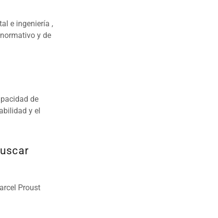
l e ingeniería ,
 normativo y de
capacidad de
abilidad y el
buscar
st